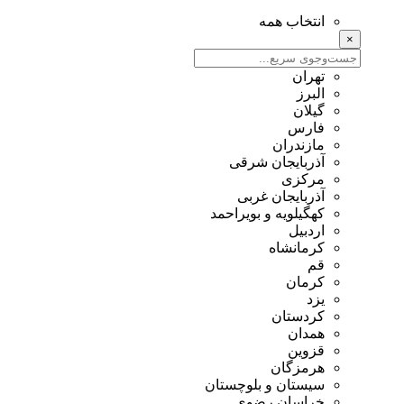
انتخاب همه
×
تهران
البرز
گیلان
فارس
مازندران
آذربایجان شرقی
مرکزی
آذربایجان غربی
کهگیلویه و بویراحمد
اردبیل
کرمانشاه
قم
کرمان
یزد
کردستان
همدان
قزوین
هرمزگان
سیستان و بلوچستان
خراسان رضوی