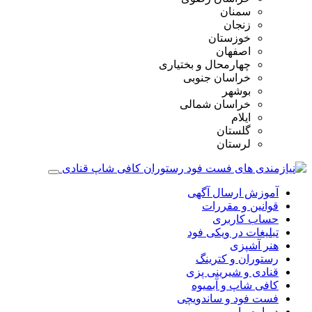
سمنان
زنجان
خوزستان
اصفهان
چهارمحال و بختیاری
خراسان جنوبی
بوشهر
خراسان شمالی
ایلام
گلستان
لرستان
آموزش ارسال آگهی
قوانین و مقررات
حساب کاربری
تبلیغات در ویکی فود
هنر آشپزی
رستوران و کترینگ
قنادی و شیرینی پزی
کافی شاپ و آبمیوه
فست فود و ساندویچی
درباره ما