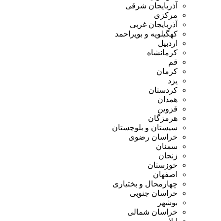
آذربایجان شرقی
مرکزی
آذربایجان غربی
کهگیلویه و بویراحمد
اردبیل
کرمانشاه
قم
کرمان
یزد
کردستان
همدان
قزوین
هرمزگان
سیستان و بلوچستان
خراسان رضوی
سمنان
زنجان
خوزستان
اصفهان
چهارمحال و بختیاری
خراسان جنوبی
بوشهر
خراسان شمالی