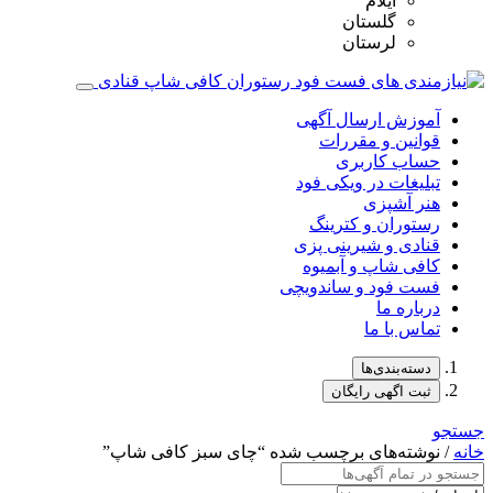
ایلام
گلستان
لرستان
آموزش ارسال آگهی
قوانین و مقررات
حساب کاربری
تبلیغات در ویکی فود
هنر آشپزی
رستوران و کترینگ
قنادی و شیرینی پزی
کافی شاپ و آبمیوه
فست فود و ساندویچی
درباره ما
تماس با ما
دسته‌بندی‌ها
ثبت اگهی رایگان
جستجو
خانه
/ نوشته‌های برچسب شده “چای سبز کافی شاپ”