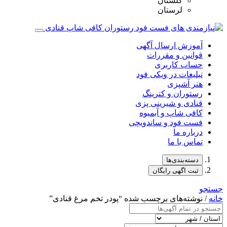
گلستان
لرستان
آموزش ارسال آگهی
قوانین و مقررات
حساب کاربری
تبلیغات در ویکی فود
هنر آشپزی
رستوران و کترینگ
قنادی و شیرینی پزی
کافی شاپ و آبمیوه
فست فود و ساندویچی
درباره ما
تماس با ما
دسته‌بندی‌ها
ثبت اگهی رایگان
جستجو
خانه
/ نوشته‌های برچسب شده “پودر تخم‌ مرغ قنادی”