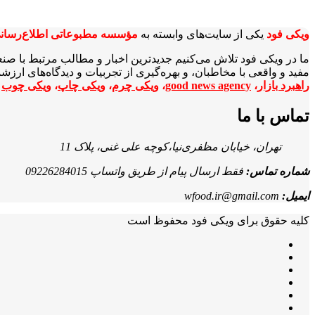
ویکی‌ فود
یکی از سایت‌های وابسته به
مؤسسه مطبوعاتی اطلاع‌رسان
ما در ویکی‌ فود تلاش می‌کنیم جدیدترین اخبار و مطالب مرتبط با صن
مفید و واقعی با مخاطبان، و بهره‌گیری از تجربیات و دیدگاه‌های ارز
راهبرد بازار
،
good news agency
،
ویکی چرم
،
ویکی چاپ
،
ویکی چوب
ا
تماس با ما
تهران، خیابان مظفری‌نیا،کوچه علی غنی، پلاک 11
شماره تماس:
فقط ارسال پیام از طریق واتساپ 09226284015
ایمیل:
wfood.ir@gmail.com
کلیه حقوق برای ویکی فود محفوظ است