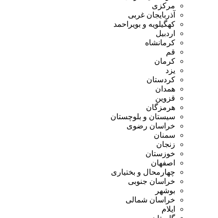
مرکزی
آذربایجان غربی
کهگیلویه و بویراحمد
اردبیل
کرمانشاه
قم
کرمان
یزد
کردستان
همدان
قزوین
هرمزگان
سیستان و بلوچستان
خراسان رضوی
سمنان
زنجان
خوزستان
اصفهان
چهارمحال و بختیاری
خراسان جنوبی
بوشهر
خراسان شمالی
ایلام