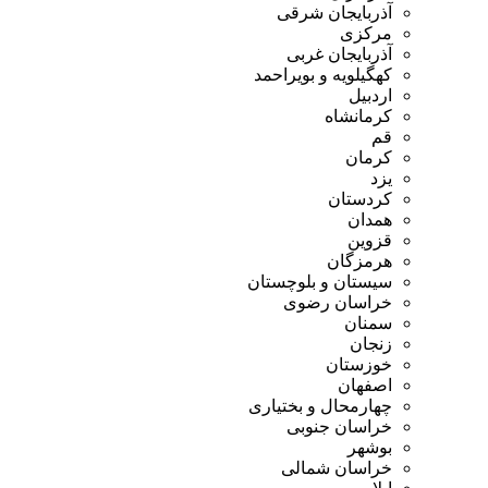
آذربایجان شرقی
مرکزی
آذربایجان غربی
کهگیلویه و بویراحمد
اردبیل
کرمانشاه
قم
کرمان
یزد
کردستان
همدان
قزوین
هرمزگان
سیستان و بلوچستان
خراسان رضوی
سمنان
زنجان
خوزستان
اصفهان
چهارمحال و بختیاری
خراسان جنوبی
بوشهر
خراسان شمالی