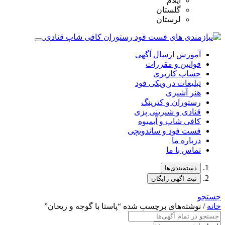
ایلام
گلستان
لرستان
آموزش ارسال آگهی
قوانین و مقررات
حساب کاربری
تبلیغات در ویکی فود
هنر آشپزی
رستوران و کترینگ
قنادی و شیرینی پزی
کافی شاپ و آبمیوه
فست فود و ساندویچی
درباره ما
تماس با ما
دسته‌بندی‌ها
ثبت اگهی رایگان
جستجو
خانه
/ نوشته‌های برچسب شده “پاستا با گوجه و ریحان”