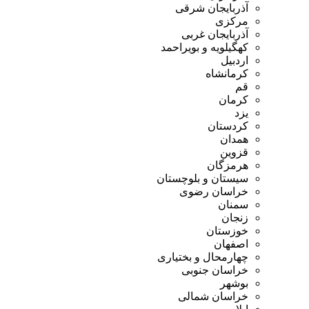
آذربایجان شرقی
مرکزی
آذربایجان غربی
کهگیلویه و بویراحمد
اردبیل
کرمانشاه
قم
کرمان
یزد
کردستان
همدان
قزوین
هرمزگان
سیستان و بلوچستان
خراسان رضوی
سمنان
زنجان
خوزستان
اصفهان
چهارمحال و بختیاری
خراسان جنوبی
بوشهر
خراسان شمالی