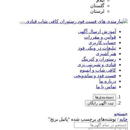
ایلام
گلستان
لرستان
آموزش ارسال آگهی
قوانین و مقررات
حساب کاربری
تبلیغات در ویکی فود
هنر آشپزی
رستوران و کترینگ
قنادی و شیرینی پزی
کافی شاپ و آبمیوه
فست فود و ساندویچی
درباره ما
تماس با ما
دسته‌بندی‌ها
ثبت اگهی رایگان
جستجو
خانه
/ نوشته‌های برچسب شده “پاتیل برنج”