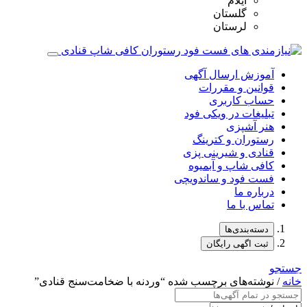
ایلام
گلستان
لرستان
آموزش ارسال آگهی
قوانین و مقررات
حساب کاربری
تبلیغات در ویکی فود
هنر آشپزی
رستوران و کترینگ
قنادی و شیرینی پزی
کافی شاپ و آبمیوه
فست فود و ساندویچی
درباره ما
تماس با ما
دسته‌بندی‌ها
ثبت اگهی رایگان
جستجو
خانه
/ نوشته‌های برچسب شده “وردنه با ضخامت‌سنج قنادی”