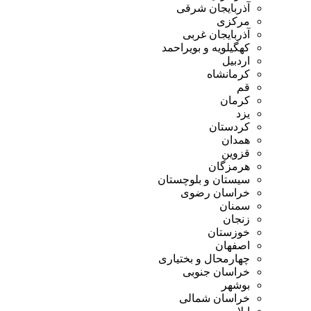
آذربایجان شرقی
مرکزی
آذربایجان غربی
کهگیلویه و بویراحمد
اردبیل
کرمانشاه
قم
کرمان
یزد
کردستان
همدان
قزوین
هرمزگان
سیستان و بلوچستان
خراسان رضوی
سمنان
زنجان
خوزستان
اصفهان
چهارمحال و بختیاری
خراسان جنوبی
بوشهر
خراسان شمالی