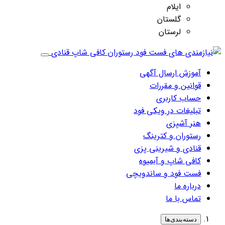
ایلام
گلستان
لرستان
آموزش ارسال آگهی
قوانین و مقررات
حساب کاربری
تبلیغات در ویکی فود
هنر آشپزی
رستوران و کترینگ
قنادی و شیرینی پزی
کافی شاپ و آبمیوه
فست فود و ساندویچی
درباره ما
تماس با ما
دسته‌بندی‌ها