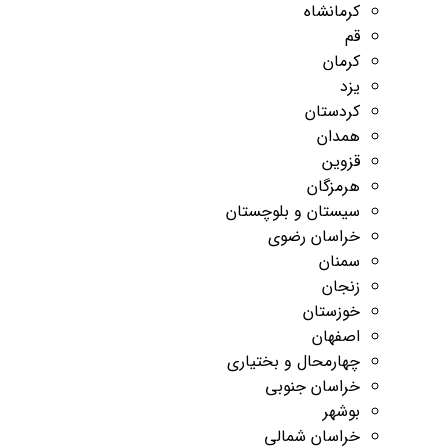
کرمانشاه
قم
کرمان
یزد
کردستان
همدان
قزوین
هرمزگان
سیستان و بلوچستان
خراسان رضوی
سمنان
زنجان
خوزستان
اصفهان
چهارمحال و بختیاری
خراسان جنوبی
بوشهر
خراسان شمالی