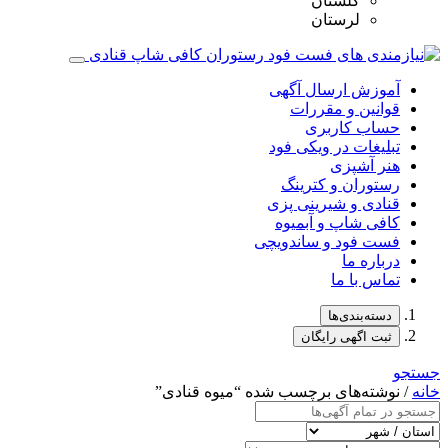
گلستان
لرستان
آموزش ارسال آگهی
قوانین و مقررات
حساب کاربری
تبلیغات در ویکی فود
هنر آشپزی
رستوران و کترینگ
قنادی و شیرینی پزی
کافی شاپ و آبمیوه
فست فود و ساندویچی
درباره ما
تماس با ما
دسته‌بندی‌ها
ثبت اگهی رایگان
جستجو
خانه
/ نوشته‌های برچسب شده “میوه‌ قنادی”