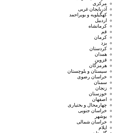
مرکزی
آذربایجان غربی
کهگیلویه و بویراحمد
اردبیل
کرمانشاه
قم
کرمان
یزد
کردستان
همدان
قزوین
هرمزگان
سیستان و بلوچستان
خراسان رضوی
سمنان
زنجان
خوزستان
اصفهان
چهارمحال و بختیاری
خراسان جنوبی
بوشهر
خراسان شمالی
ایلام