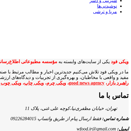
شیرینی و دسر
نوشیدنی‌ها
مربا و ترشی
ویکی‌ فود
یکی از سایت‌های وابسته به
مؤسسه مطبوعاتی اطلاع‌رسان
ما در ویکی‌ فود تلاش می‌کنیم جدیدترین اخبار و مطالب مرتبط با صن
مفید و واقعی با مخاطبان، و بهره‌گیری از تجربیات و دیدگاه‌های ارز
راهبرد بازار
،
good news agency
،
ویکی چرم
،
ویکی چاپ
،
ویکی چوب
ا
تماس با ما
تهران، خیابان مظفری‌نیا،کوچه علی غنی، پلاک 11
شماره تماس:
فقط ارسال پیام از طریق واتساپ 09226284015
ایمیل:
wfood.ir@gmail.com