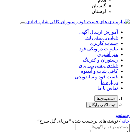
ایلام
گلستان
لرستان
آموزش ارسال آگهی
قوانین و مقررات
حساب کاربری
تبلیغات در ویکی فود
هنر آشپزی
رستوران و کترینگ
قنادی و شیرینی پزی
کافی شاپ و آبمیوه
فست فود و ساندویچی
درباره ما
تماس با ما
دسته‌بندی‌ها
ثبت اگهی رایگان
جستجو
خانه
/ نوشته‌های برچسب شده “مربای گل سرخ”