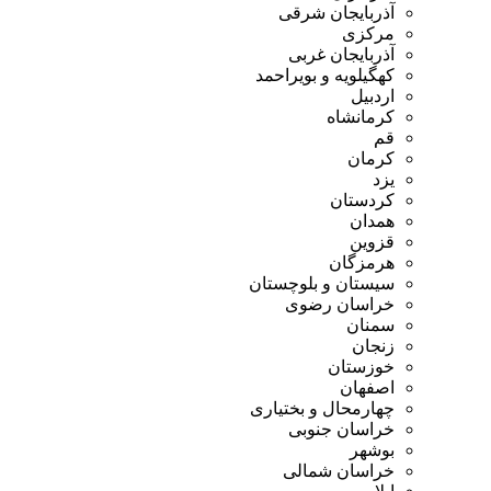
آذربایجان شرقی
مرکزی
آذربایجان غربی
کهگیلویه و بویراحمد
اردبیل
کرمانشاه
قم
کرمان
یزد
کردستان
همدان
قزوین
هرمزگان
سیستان و بلوچستان
خراسان رضوی
سمنان
زنجان
خوزستان
اصفهان
چهارمحال و بختیاری
خراسان جنوبی
بوشهر
خراسان شمالی