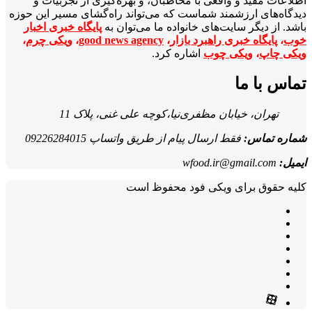
اطلاعات مفید و واقعی با مخاطبان، و بهره‌گیری از تجربیات و
دیدگاه‌های ارزشمند شماست که می‌تواند راه‌گشای مسیر این حوزه
باشد. از دیگر سایت‌های خانواده ما می‌توان به
پایگاه خبری اخبار
خوب
،
پایگاه خبری راهبرد بازار
،
good news agency
،
ویکی چرم
،
ویکی چاپ
،
ویکی چوب
اشاره کرد.
تماس با ما
تهران، خیابان مظفری‌نیا،کوچه علی غنی، پلاک 11
شماره تماس:
فقط ارسال پیام از طریق واتساپ 09226284015
ایمیل:
wfood.ir@gmail.com
کلیه حقوق برای ویکی فود محفوظ است