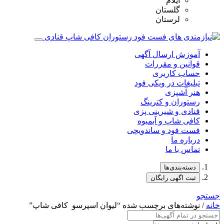
ایلام
گلستان
لرستان
آموزش ارسال آگهی
قوانین و مقررات
حساب کاربری
تبلیغات در ویکی فود
هنر آشپزی
رستوران و کترینگ
قنادی و شیرینی پزی
کافی شاپ و آبمیوه
فست فود و ساندویچی
درباره ما
تماس با ما
دسته‌بندی‌ها
ثبت اگهی رایگان
جستجو
خانه
/ نوشته‌های برچسب شده “لیوان‌ اسپرسو کافی شاپ”