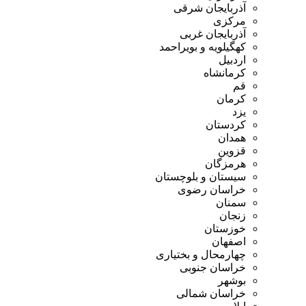
آذربایجان شرقی
مرکزی
آذربایجان غربی
کهگیلویه و بویراحمد
اردبیل
کرمانشاه
قم
کرمان
یزد
کردستان
همدان
قزوین
هرمزگان
سیستان و بلوچستان
خراسان رضوی
سمنان
زنجان
خوزستان
اصفهان
چهارمحال و بختیاری
خراسان جنوبی
بوشهر
خراسان شمالی