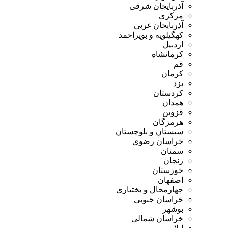
آذربایجان شرقی
مرکزی
آذربایجان غربی
کهگیلویه و بویراحمد
اردبیل
کرمانشاه
قم
کرمان
یزد
کردستان
همدان
قزوین
هرمزگان
سیستان و بلوچستان
خراسان رضوی
سمنان
زنجان
خوزستان
اصفهان
چهارمحال و بختیاری
خراسان جنوبی
بوشهر
خراسان شمالی