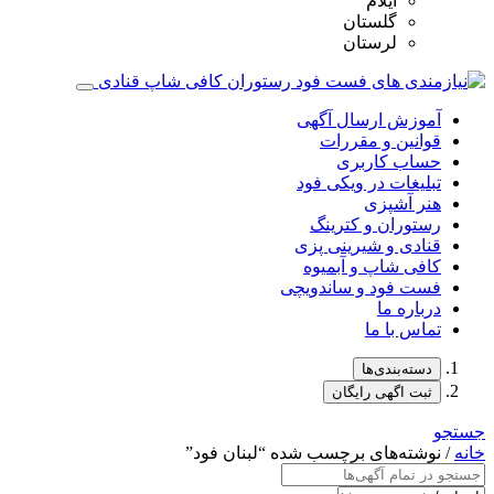
ایلام
گلستان
لرستان
آموزش ارسال آگهی
قوانین و مقررات
حساب کاربری
تبلیغات در ویکی فود
هنر آشپزی
رستوران و کترینگ
قنادی و شیرینی پزی
کافی شاپ و آبمیوه
فست فود و ساندویچی
درباره ما
تماس با ما
دسته‌بندی‌ها
ثبت اگهی رایگان
جستجو
خانه
/ نوشته‌های برچسب شده “لبنان فود”