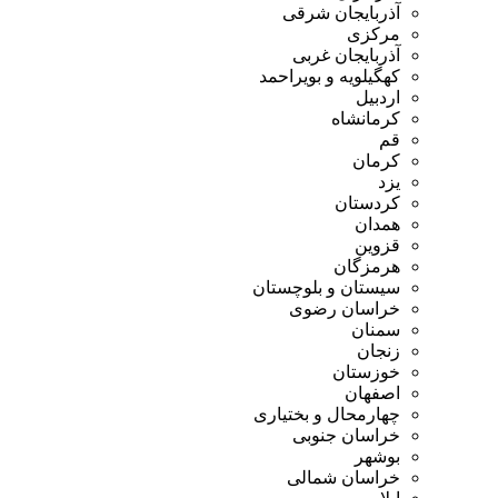
آذربایجان شرقی
مرکزی
آذربایجان غربی
کهگیلویه و بویراحمد
اردبیل
کرمانشاه
قم
کرمان
یزد
کردستان
همدان
قزوین
هرمزگان
سیستان و بلوچستان
خراسان رضوی
سمنان
زنجان
خوزستان
اصفهان
چهارمحال و بختیاری
خراسان جنوبی
بوشهر
خراسان شمالی