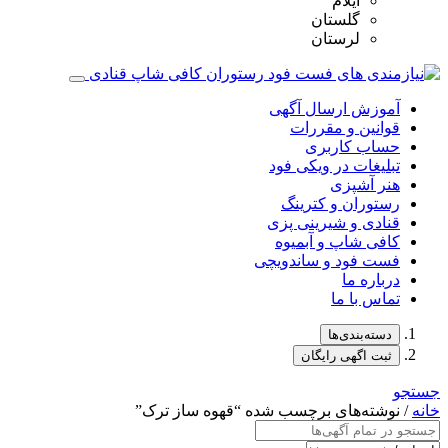
ایلام
گلستان
لرستان
آموزش ارسال آگهی
قوانین و مقررات
حساب کاربری
تبلیغات در ویکی فود
هنر آشپزی
رستوران و کترینگ
قنادی و شیرینی پزی
کافی شاپ و آبمیوه
فست فود و ساندویچی
درباره ما
تماس با ما
دسته‌بندی‌ها
ثبت اگهی رایگان
جستجو
خانه
/ نوشته‌های برچسب شده “قهوه‌ ساز ترک”