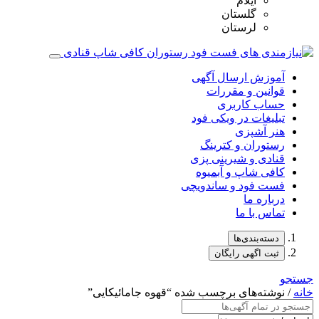
ایلام
گلستان
لرستان
آموزش ارسال آگهی
قوانین و مقررات
حساب کاربری
تبلیغات در ویکی فود
هنر آشپزی
رستوران و کترینگ
قنادی و شیرینی پزی
کافی شاپ و آبمیوه
فست فود و ساندویچی
درباره ما
تماس با ما
دسته‌بندی‌ها
ثبت اگهی رایگان
جستجو
خانه
/ نوشته‌های برچسب شده “قهوه جامائیکایی”