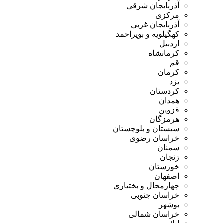
آذربایجان شرقی
مرکزی
آذربایجان غربی
کهگیلویه و بویراحمد
اردبیل
کرمانشاه
قم
کرمان
یزد
کردستان
همدان
قزوین
هرمزگان
سیستان و بلوچستان
خراسان رضوی
سمنان
زنجان
خوزستان
اصفهان
چهارمحال و بختیاری
خراسان جنوبی
بوشهر
خراسان شمالی