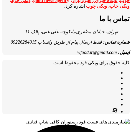
خوب
،
پایگاه خبری راهبرد بازار
،
good news agency
،
ویکی چرم
،
ویکی چاپ
،
ویکی چوب
اشاره کرد.
تماس با ما
تهران، خیابان مظفری‌نیا،کوچه علی غنی، پلاک 11
شماره تماس:
فقط ارسال پیام از طریق واتساپ 09226284015
ایمیل:
wfood.ir@gmail.com
کلیه حقوق برای ویکی فود محفوظ است