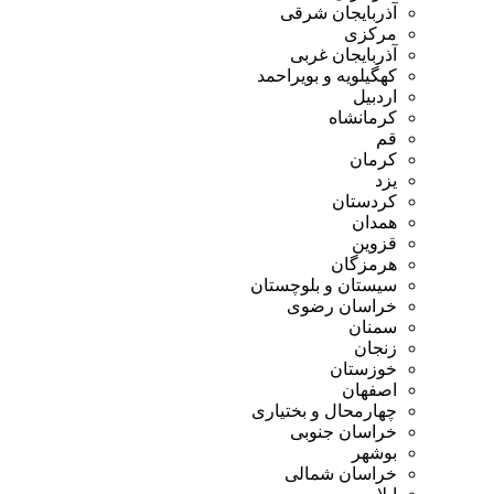
آذربایجان شرقی
مرکزی
آذربایجان غربی
کهگیلویه و بویراحمد
اردبیل
کرمانشاه
قم
کرمان
یزد
کردستان
همدان
قزوین
هرمزگان
سیستان و بلوچستان
خراسان رضوی
سمنان
زنجان
خوزستان
اصفهان
چهارمحال و بختیاری
خراسان جنوبی
بوشهر
خراسان شمالی