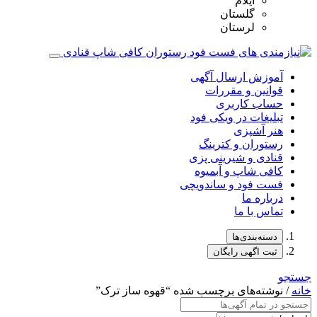
ایلام
گلستان
لرستان
آموزش ارسال آگهی
قوانین و مقررات
حساب کاربری
تبلیغات در ویکی فود
هنر آشپزی
رستوران و کترینگ
قنادی و شیرینی پزی
کافی شاپ و آبمیوه
فست فود و ساندویچی
درباره ما
تماس با ما
دسته‌بندی‌ها
ثبت اگهی رایگان
جستجو
خانه
/ نوشته‌های برچسب شده “قهوه‌ ساز ترک”