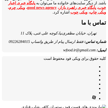
باشد. از دیگر سایت‌های خانواده ما می‌توان به
پایگاه خبری اخبار
خوب
،
پایگاه خبری راهبرد بازار
،
good news agency
،
ویکی چرم
،
ویکی چاپ
،
ویکی چوب
اشاره کرد.
تماس با ما
تهران، خیابان مظفری‌نیا،کوچه علی غنی، پلاک 11
شماره تماس:
فقط ارسال پیام از طریق واتساپ 09226284015
ایمیل:
wfood.ir@gmail.com
کلیه حقوق برای ویکی فود محفوظ است