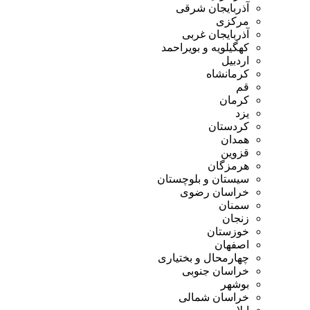
آذربایجان شرقی
مرکزی
آذربایجان غربی
کهگیلویه و بویراحمد
اردبیل
کرمانشاه
قم
کرمان
یزد
کردستان
همدان
قزوین
هرمزگان
سیستان و بلوچستان
خراسان رضوی
سمنان
زنجان
خوزستان
اصفهان
چهارمحال و بختیاری
خراسان جنوبی
بوشهر
خراسان شمالی