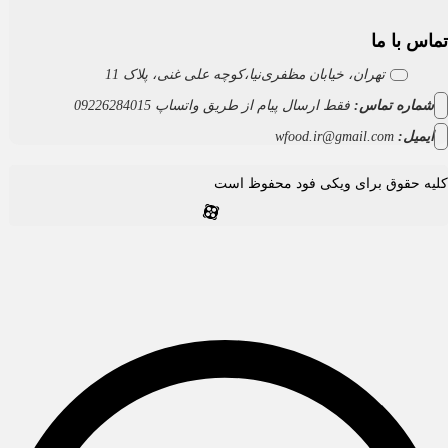
س با ما
تهران، خیابان مظفری‌نیا،کوچه علی غنی، پلاک 11
ماره تماس:
فقط ارسال پیام از طریق واتساپ 09226284015
یمیل:
wfood.ir@gmail.com
ه حقوق برای ویکی فود محفوظ است