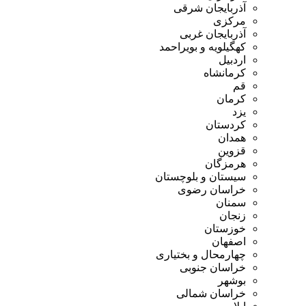
آذربایجان شرقی
مرکزی
آذربایجان غربی
کهگیلویه و بویراحمد
اردبیل
کرمانشاه
قم
کرمان
یزد
کردستان
همدان
قزوین
هرمزگان
سیستان و بلوچستان
خراسان رضوی
سمنان
زنجان
خوزستان
اصفهان
چهارمحال و بختیاری
خراسان جنوبی
بوشهر
خراسان شمالی