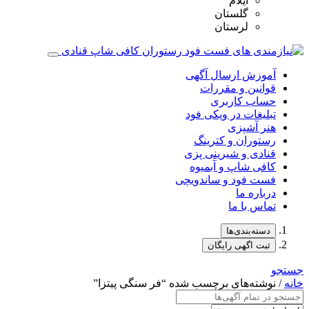
ایلام
گلستان
لرستان
آموزش ارسال آگهی
قوانین و مقررات
حساب کاربری
تبلیغات در ویکی فود
هنر آشپزی
رستوران و کترینگ
قنادی و شیرینی پزی
کافی شاپ و آبمیوه
فست فود و ساندویچی
درباره ما
تماس با ما
دسته‌بندی‌ها
ثبت اگهی رایگان
جستجو
خانه
/ نوشته‌های برچسب شده “فر سنگی پیتزا”