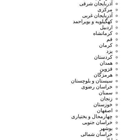
آذربایجان شرقی
مرکزی
آذربایجان غربی
کهگیلویه و بویراحمد
اردبیل
کرمانشاه
قم
کرمان
یزد
کردستان
همدان
قزوین
هرمزگان
سیستان و بلوچستان
خراسان رضوی
سمنان
زنجان
خوزستان
اصفهان
چهارمحال و بختیاری
خراسان جنوبی
بوشهر
خراسان شمالی