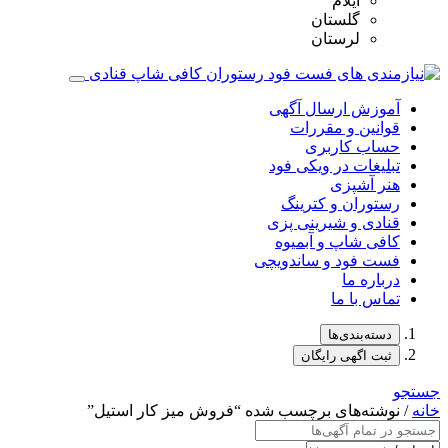
ایلام
گلستان
لرستان
آموزش ارسال آگهی
قوانین و مقررات
حساب کاربری
تبلیغات در ویکی فود
هنر آشپزی
رستوران و کترینگ
قنادی و شیرینی پزی
کافی شاپ و آبمیوه
فست فود و ساندویچی
درباره ما
تماس با ما
دسته‌بندی‌ها
ثبت اگهی رایگان
جستجو
خانه
/ نوشته‌های برچسب شده “فروش میز کار استیل”