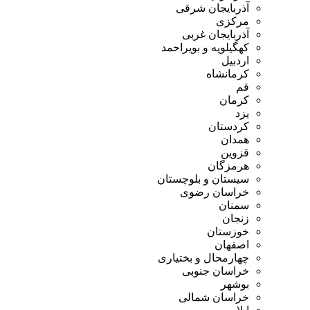
آذربایجان شرقی
مرکزی
آذربایجان غربی
کهگیلویه و بویراحمد
اردبیل
کرمانشاه
قم
کرمان
یزد
کردستان
همدان
قزوین
هرمزگان
سیستان و بلوچستان
خراسان رضوی
سمنان
زنجان
خوزستان
اصفهان
چهارمحال و بختیاری
خراسان جنوبی
بوشهر
خراسان شمالی