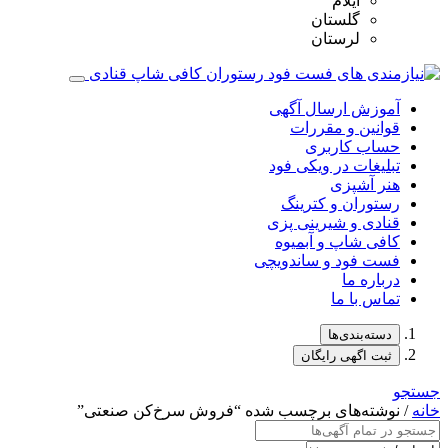
ایلام
گلستان
لرستان
آموزش ارسال آگهی
قوانین و مقررات
حساب کاربری
تبلیغات در ویکی فود
هنر آشپزی
رستوران و کترینگ
قنادی و شیرینی پزی
کافی شاپ و آبمیوه
فست فود و ساندویچی
درباره ما
تماس با ما
دسته‌بندی‌ها
ثبت اگهی رایگان
جستجو
خانه
/ نوشته‌های برچسب شده “فروش سرخ‌کن صنعتی”