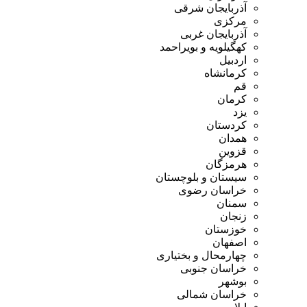
آذربایجان شرقی
مرکزی
آذربایجان غربی
کهگیلویه و بویراحمد
اردبیل
کرمانشاه
قم
کرمان
یزد
کردستان
همدان
قزوین
هرمزگان
سیستان و بلوچستان
خراسان رضوی
سمنان
زنجان
خوزستان
اصفهان
چهارمحال و بختیاری
خراسان جنوبی
بوشهر
خراسان شمالی