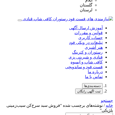
ایلام
گلستان
لرستان
آموزش ارسال آگهی
قوانین و مقررات
حساب کاربری
تبلیغات در ویکی فود
هنر آشپزی
رستوران و کترینگ
قنادی و شیرینی پزی
کافی شاپ و آبمیوه
فست فود و ساندویچی
درباره ما
تماس با ما
دسته‌بندی‌ها
ثبت اگهی رایگان
جستجو
خانه
/ نوشته‌های برچسب شده “فروش سبد سرخ‌کن سیب‌زمینی
بلژیکی”