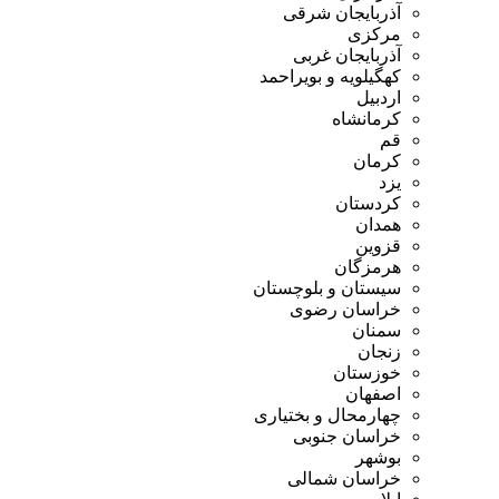
آذربایجان شرقی
مرکزی
آذربایجان غربی
کهگیلویه و بویراحمد
اردبیل
کرمانشاه
قم
کرمان
یزد
کردستان
همدان
قزوین
هرمزگان
سیستان و بلوچستان
خراسان رضوی
سمنان
زنجان
خوزستان
اصفهان
چهارمحال و بختیاری
خراسان جنوبی
بوشهر
خراسان شمالی