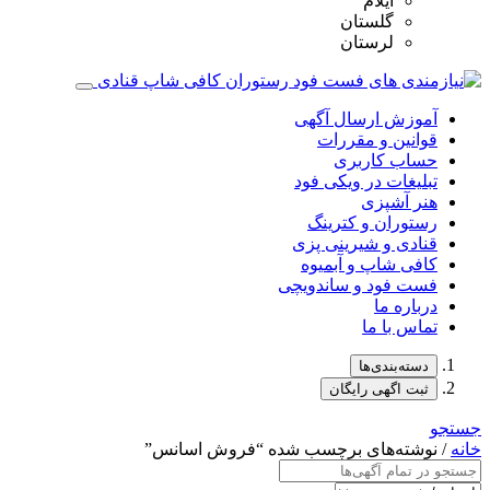
ایلام
گلستان
لرستان
آموزش ارسال آگهی
قوانین و مقررات
حساب کاربری
تبلیغات در ویکی فود
هنر آشپزی
رستوران و کترینگ
قنادی و شیرینی پزی
کافی شاپ و آبمیوه
فست فود و ساندویچی
درباره ما
تماس با ما
دسته‌بندی‌ها
ثبت اگهی رایگان
جستجو
خانه
/ نوشته‌های برچسب شده “فروش اسانس”