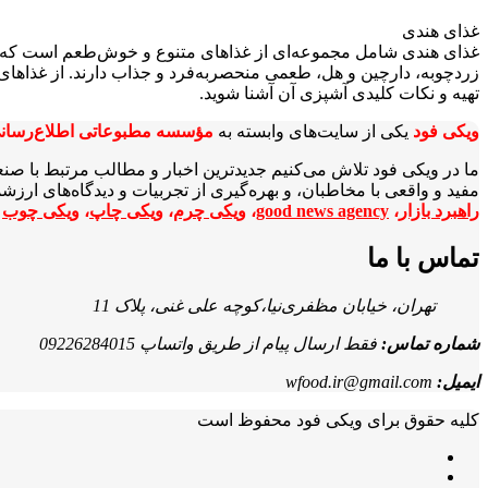
غذای هندی
غذای هندی شامل مجموعه‌ای از غذاهای متنوع و خوش‌طعم است که با اس
زردچوبه، دارچین و هل، طعمی منحصربه‌فرد و جذاب دارند. از غذاهای 
تهیه و نکات کلیدی آشپزی آن آشنا شوید.
ویکی‌ فود
یکی از سایت‌های وابسته به
مؤسسه مطبوعاتی اطلاع‌رسان
ما در ویکی‌ فود تلاش می‌کنیم جدیدترین اخبار و مطالب مرتبط با صن
مفید و واقعی با مخاطبان، و بهره‌گیری از تجربیات و دیدگاه‌های ارز
راهبرد بازار
،
good news agency
،
ویکی چرم
،
ویکی چاپ
،
ویکی چوب
ا
تماس با ما
تهران، خیابان مظفری‌نیا،کوچه علی غنی، پلاک 11
شماره تماس:
فقط ارسال پیام از طریق واتساپ 09226284015
ایمیل:
wfood.ir@gmail.com
کلیه حقوق برای ویکی فود محفوظ است