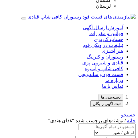
گلستان
لرستان
آموزش ارسال آگهی
قوانین و مقررات
حساب کاربری
تبلیغات در ویکی فود
هنر آشپزی
رستوران و کترینگ
قنادی و شیرینی پزی
کافی شاپ و آبمیوه
فست فود و ساندویچی
درباره ما
تماس با ما
دسته‌بندی‌ها
ثبت اگهی رایگان
جستجو
خانه
/ نوشته‌های برچسب شده “غذای هندی”