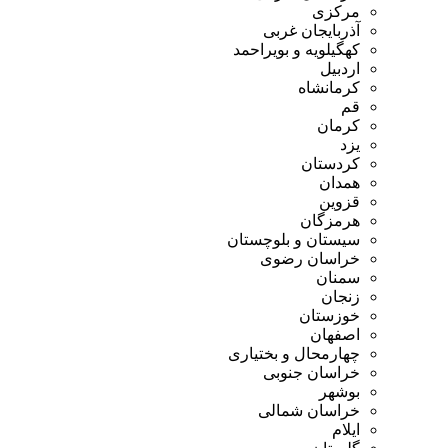
مرکزی
آذربایجان غربی
کهگیلویه و بویراحمد
اردبیل
کرمانشاه
قم
کرمان
یزد
کردستان
همدان
قزوین
هرمزگان
سیستان و بلوچستان
خراسان رضوی
سمنان
زنجان
خوزستان
اصفهان
چهارمحال و بختیاری
خراسان جنوبی
بوشهر
خراسان شمالی
ایلام