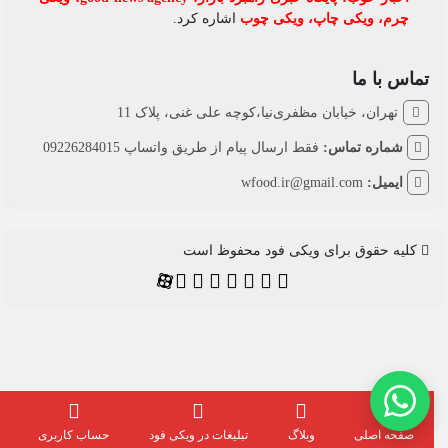
چرم
،
ویکی چاپ
،
ویکی چوب
اشاره کرد.
تماس با ما
تهران، خیابان مظفری‌نیا،کوچه علی غنی، پلاک 11
شماره تماس:
فقط ارسال پیام از طریق واتساپ 09226284015
ایمیل:
wfood.ir@gmail.com
کلیه حقوق برای ویکی فود محفوظ است
صفحه اصلی
وبلاگ
تبلیغات در ویکی فود
حساب کاربری