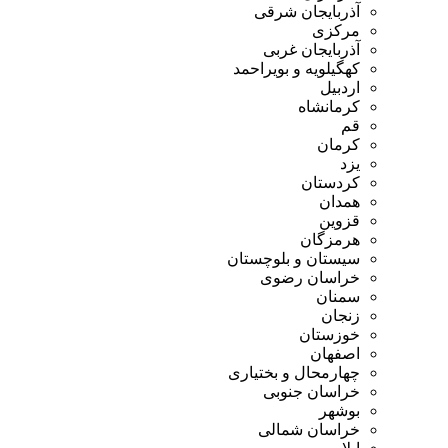
آذربایجان شرقی
مرکزی
آذربایجان غربی
کهگیلویه و بویراحمد
اردبیل
کرمانشاه
قم
کرمان
یزد
کردستان
همدان
قزوین
هرمزگان
سیستان و بلوچستان
خراسان رضوی
سمنان
زنجان
خوزستان
اصفهان
چهارمحال و بختیاری
خراسان جنوبی
بوشهر
خراسان شمالی