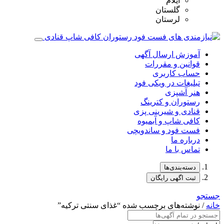
ایلام
گلستان
لرستان
آموزش ارسال آگهی
قوانین و مقررات
حساب کاربری
تبلیغات در ویکی فود
هنر آشپزی
رستوران و کترینگ
قنادی و شیرینی پزی
کافی شاپ و آبمیوه
فست فود و ساندویچی
درباره ما
تماس با ما
دسته‌بندی‌ها
ثبت اگهی رایگان
جستجو
خانه
/ نوشته‌های برچسب شده “غذای سنتی ترکیه”