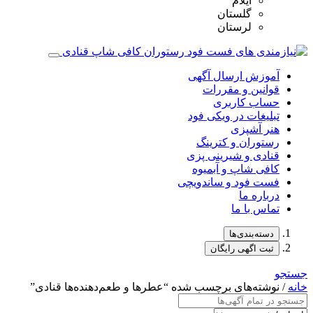
ایلام
گلستان
لرستان
آموزش ارسال آگهی
قوانین و مقررات
حساب کاربری
تبلیغات در ویکی فود
هنر آشپزی
رستوران و کترینگ
قنادی و شیرینی پزی
کافی شاپ و آبمیوه
فست فود و ساندویچی
درباره ما
تماس با ما
دسته‌بندی‌ها
ثبت اگهی رایگان
جستجو
خانه
/ نوشته‌های برچسب شده “عطرها و طعم‌دهنده‌ها قنادی”