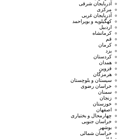
آذربایجان شرقی
مرکزی
آذربایجان غربی
کهگیلویه و بویراحمد
اردبیل
کرمانشاه
قم
کرمان
یزد
کردستان
همدان
قزوین
هرمزگان
سیستان و بلوچستان
خراسان رضوی
سمنان
زنجان
خوزستان
اصفهان
چهارمحال و بختیاری
خراسان جنوبی
بوشهر
خراسان شمالی