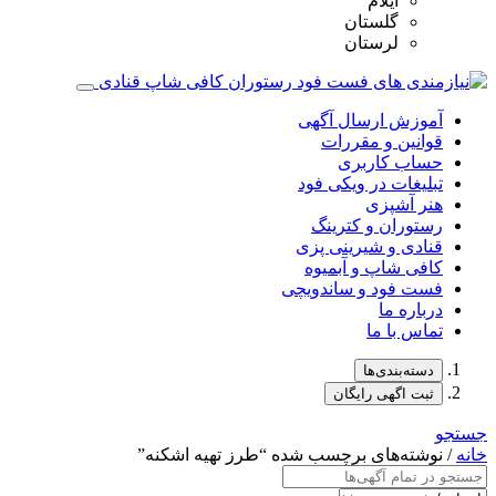
ایلام
گلستان
لرستان
آموزش ارسال آگهی
قوانین و مقررات
حساب کاربری
تبلیغات در ویکی فود
هنر آشپزی
رستوران و کترینگ
قنادی و شیرینی پزی
کافی شاپ و آبمیوه
فست فود و ساندویچی
درباره ما
تماس با ما
دسته‌بندی‌ها
ثبت اگهی رایگان
جستجو
خانه
/ نوشته‌های برچسب شده “طرز تهیه اشکنه”