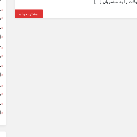
ت را به مشتریان […]
ف
بیشتر بخوانید
ر
ر
آ
ک
ر
ر
آ
ق
ر
ر
آ