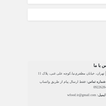
 با ما
تهران، خیابان مظفری‌نیا،کوچه علی غنی، پلاک 11
ماره تماس:
فقط ارسال پیام از طریق واتساپ
0922628
یمیل:
wfood.ir@gmail.com