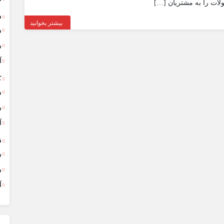
ت را به مشتریان […]
ف
بیشتر بخوانید
ر
ر
آ
ک
ر
ر
آ
ق
ر
ر
آ