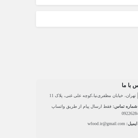
 با ما
تهران، خیابان مظفری‌نیا،کوچه علی غنی، پلاک 11
ماره تماس:
فقط ارسال پیام از طریق واتساپ
0922628
یمیل:
wfood.ir@gmail.com