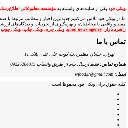
ویکی‌ فود
یکی از سایت‌های وابسته به
مؤسسه مطبوعاتی اطلاع‌رسان
ما در ویکی‌ فود تلاش می‌کنیم جدیدترین اخبار و مطالب مرتبط با صن
مفید و واقعی با مخاطبان، و بهره‌گیری از تجربیات و دیدگاه‌های ارز
راهبرد بازار
،
good news agency
،
ویکی چرم
،
ویکی چاپ
،
ویکی چوب
ا
تماس با ما
تهران، خیابان مظفری‌نیا،کوچه علی غنی، پلاک 11
شماره تماس:
فقط ارسال پیام از طریق واتساپ 09226284015
ایمیل:
wfood.ir@gmail.com
کلیه حقوق برای ویکی فود محفوظ است