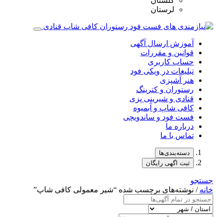
گلستان
لرستان
آموزش ارسال آگهی
قوانین و مقررات
حساب کاربری
تبلیغات در ویکی فود
هنر آشپزی
رستوران و کترینگ
قنادی و شیرینی پزی
کافی شاپ و آبمیوه
فست فود و ساندویچی
درباره ما
تماس با ما
دسته‌بندی‌ها
ثبت اگهی رایگان
جستجو
خانه
/ نوشته‌های برچسب شده “شیر معمولی کافی شاپ”