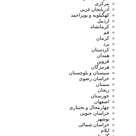
مرکزی
آذربایجان غربی
کهگیلویه و بویراحمد
اردبیل
کرمانشاه
قم
کرمان
یزد
کردستان
همدان
قزوین
هرمزگان
سیستان و بلوچستان
خراسان رضوی
سمنان
زنجان
خوزستان
اصفهان
چهارمحال و بختیاری
خراسان جنوبی
بوشهر
خراسان شمالی
ایلام