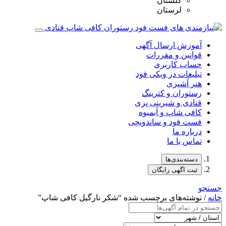
گلستان
لرستان
آموزش ارسال آگهی
قوانین و مقررات
حساب کاربری
تبلیغات در ویکی فود
هنر آشپزی
رستوران و کترینگ
قنادی و شیرینی پزی
کافی شاپ و آبمیوه
فست فود و ساندویچی
درباره ما
تماس با ما
دسته‌بندی‌ها
ثبت اگهی رایگان
جستجو
خانه
/ نوشته‌های برچسب شده “شکر نارگیل کافی شاپ”