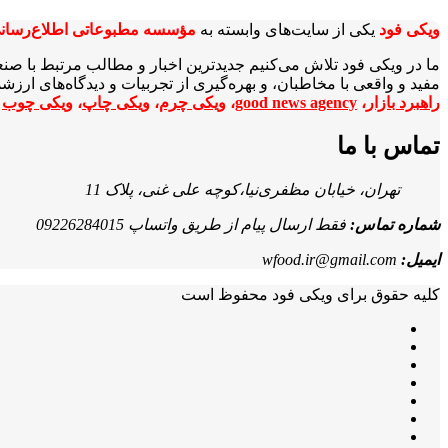
ویکی‌ فود
یکی از سایت‌های وابسته به
مؤسسه مطبوعاتی اطلاع‌رسان
ما در ویکی‌ فود تلاش می‌کنیم جدیدترین اخبار و مطالب مرتبط با صن
مفید و واقعی با مخاطبان، و بهره‌گیری از تجربیات و دیدگاه‌های ارز
راهبرد بازار
،
good news agency
،
ویکی چرم
،
ویکی چاپ
،
ویکی چوب
ا
تماس با ما
تهران، خیابان مظفری‌نیا،کوچه علی غنی، پلاک 11
شماره تماس:
فقط ارسال پیام از طریق واتساپ 09226284015
ایمیل:
wfood.ir@gmail.com
کلیه حقوق برای ویکی فود محفوظ است