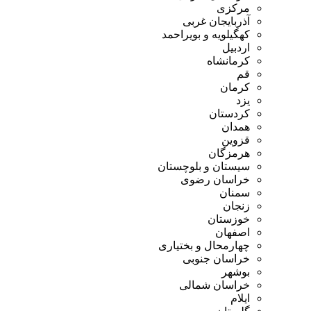
مرکزی
آذربایجان غربی
کهگیلویه و بویراحمد
اردبیل
کرمانشاه
قم
کرمان
یزد
کردستان
همدان
قزوین
هرمزگان
سیستان و بلوچستان
خراسان رضوی
سمنان
زنجان
خوزستان
اصفهان
چهارمحال و بختیاری
خراسان جنوبی
بوشهر
خراسان شمالی
ایلام