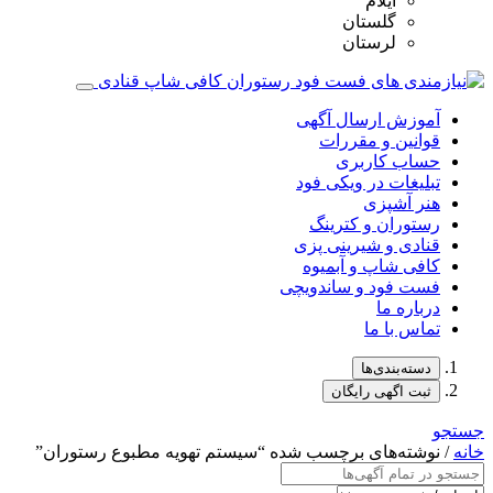
ایلام
گلستان
لرستان
آموزش ارسال آگهی
قوانین و مقررات
حساب کاربری
تبلیغات در ویکی فود
هنر آشپزی
رستوران و کترینگ
قنادی و شیرینی پزی
کافی شاپ و آبمیوه
فست فود و ساندویچی
درباره ما
تماس با ما
دسته‌بندی‌ها
ثبت اگهی رایگان
جستجو
خانه
/ نوشته‌های برچسب شده “سیستم تهویه مطبوع رستوران‌”