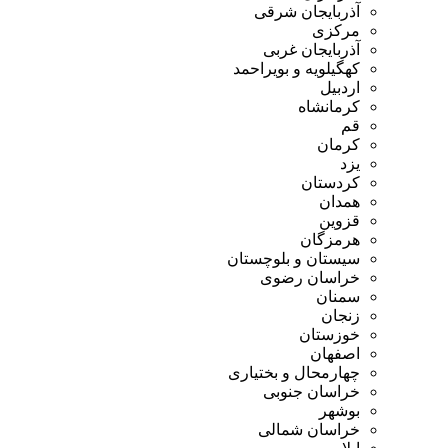
آذربایجان شرقی
مرکزی
آذربایجان غربی
کهگیلویه و بویراحمد
اردبیل
کرمانشاه
قم
کرمان
یزد
کردستان
همدان
قزوین
هرمزگان
سیستان و بلوچستان
خراسان رضوی
سمنان
زنجان
خوزستان
اصفهان
چهارمحال و بختیاری
خراسان جنوبی
بوشهر
خراسان شمالی