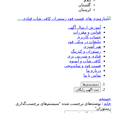
ایلام
گلستان
لرستان
آموزش ارسال آگهی
قوانین و مقررات
حساب کاربری
تبلیغات در ویکی فود
هنر آشپزی
رستوران و کترینگ
قنادی و شیرینی پزی
کافی شاپ و آبمیوه
فست فود و ساندویچی
درباره ما
تماس با ما
دسته‌بندی‌ها
ثبت اگهی رایگان
جستجو
خانه
/ نوشته‌های برچسب شده “سیستم‌های برچسب‌گذاری
رستوران”