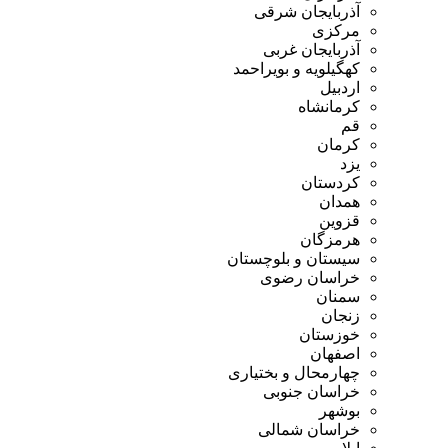
آذربایجان شرقی
مرکزی
آذربایجان غربی
کهگیلویه و بویراحمد
اردبیل
کرمانشاه
قم
کرمان
یزد
کردستان
همدان
قزوین
هرمزگان
سیستان و بلوچستان
خراسان رضوی
سمنان
زنجان
خوزستان
اصفهان
چهارمحال و بختیاری
خراسان جنوبی
بوشهر
خراسان شمالی