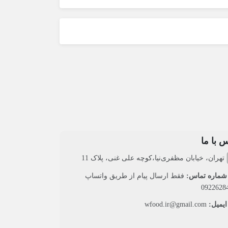
 با ما
تهران، خیابان مظفری‌نیا،کوچه علی غنی، پلاک 11
ماره تماس:
فقط ارسال پیام از طریق واتساپ
0922628
یمیل:
wfood.ir@gmail.com