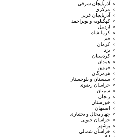
آذربایجان شرقی
مرکزی
آذربایجان غربی
کهگیلویه و بویراحمد
اردبیل
کرمانشاه
قم
کرمان
یزد
کردستان
همدان
قزوین
هرمزگان
سیستان و بلوچستان
خراسان رضوی
سمنان
زنجان
خوزستان
اصفهان
چهارمحال و بختیاری
خراسان جنوبی
بوشهر
خراسان شمالی