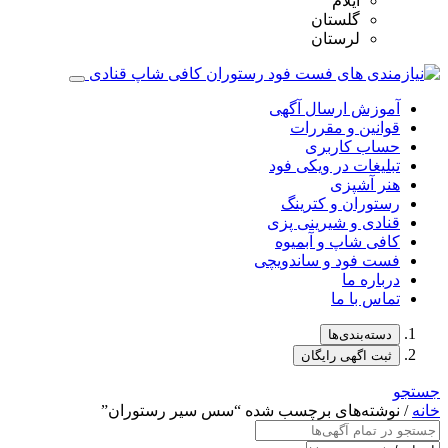
ایلام
گلستان
لرستان
آموزش ارسال آگهی
قوانین و مقررات
حساب کاربری
تبلیغات در ویکی فود
هنر آشپزی
رستوران و کترینگ
قنادی و شیرینی پزی
کافی شاپ و آبمیوه
فست فود و ساندویچی
درباره ما
تماس با ما
دسته‌بندی‌ها
ثبت اگهی رایگان
جستجو
خانه
/ نوشته‌های برچسب شده “سس سیر رستوران”