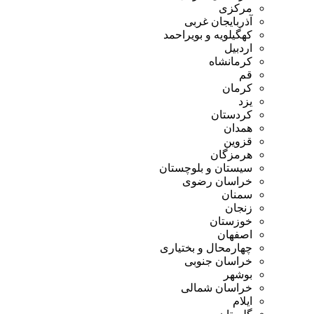
مرکزی
آذربایجان غربی
کهگیلویه و بویراحمد
اردبیل
کرمانشاه
قم
کرمان
یزد
کردستان
همدان
قزوین
هرمزگان
سیستان و بلوچستان
خراسان رضوی
سمنان
زنجان
خوزستان
اصفهان
چهارمحال و بختیاری
خراسان جنوبی
بوشهر
خراسان شمالی
ایلام