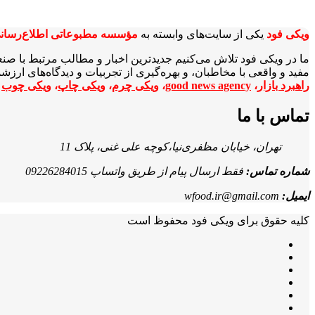
ویکی‌ فود
یکی از سایت‌های وابسته به
مؤسسه مطبوعاتی اطلاع‌رسان
ما در ویکی‌ فود تلاش می‌کنیم جدیدترین اخبار و مطالب مرتبط با صن
مفید و واقعی با مخاطبان، و بهره‌گیری از تجربیات و دیدگاه‌های ارز
راهبرد بازار
،
good news agency
،
ویکی چرم
،
ویکی چاپ
،
ویکی چوب
ا
تماس با ما
تهران، خیابان مظفری‌نیا،کوچه علی غنی، پلاک 11
شماره تماس:
فقط ارسال پیام از طریق واتساپ 09226284015
ایمیل:
wfood.ir@gmail.com
کلیه حقوق برای ویکی فود محفوظ است