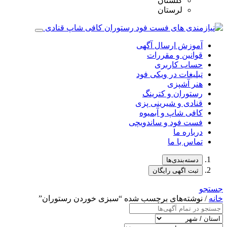
گلستان
لرستان
آموزش ارسال آگهی
قوانین و مقررات
حساب کاربری
تبلیغات در ویکی فود
هنر آشپزی
رستوران و کترینگ
قنادی و شیرینی پزی
کافی شاپ و آبمیوه
فست فود و ساندویچی
درباره ما
تماس با ما
دسته‌بندی‌ها
ثبت اگهی رایگان
جستجو
خانه
/ نوشته‌های برچسب شده “سبزی خوردن رستوران”