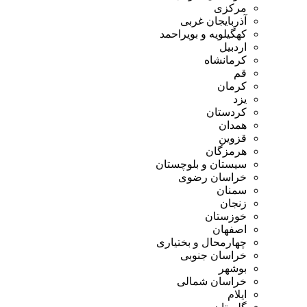
مرکزی
آذربایجان غربی
کهگیلویه و بویراحمد
اردبیل
کرمانشاه
قم
کرمان
یزد
کردستان
همدان
قزوین
هرمزگان
سیستان و بلوچستان
خراسان رضوی
سمنان
زنجان
خوزستان
اصفهان
چهارمحال و بختیاری
خراسان جنوبی
بوشهر
خراسان شمالی
ایلام