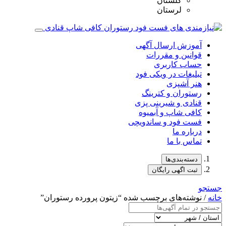
گلستان
لرستان
آموزش ارسال آگهی
قوانین و مقررات
حساب کاربری
تبلیغات در ویکی فود
هنر آشپزی
رستوران و کترینگ
قنادی و شیرینی پزی
کافی شاپ و آبمیوه
فست فود و ساندویچی
درباره ما
تماس با ما
دسته‌بندی‌ها
ثبت اگهی رایگان
جستجو
خانه
/ نوشته‌های برچسب شده “زیتون پرورده رستوران”