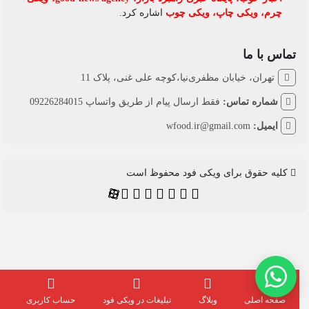
چرم
،
ویکی چاپ
،
ویکی چوب
اشاره کرد.
تماس با ما
تهران، خیابان مظفری‌نیا،کوچه علی غنی، پلاک 11
شماره تماس:
فقط ارسال پیام از طریق واتساپ 09226284015
ایمیل:
wfood.ir@gmail.com
کلیه حقوق برای ویکی فود محفوظ است
صفحه اصلی
وبلاگ
تبلیغات در ویکی فود
حساب کاربری