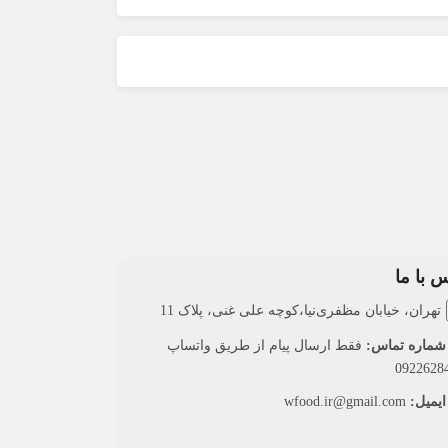
 با ما
تهران، خیابان مظفری‌نیا،کوچه علی غنی، پلاک 11
ماره تماس:
فقط ارسال پیام از طریق واتساپ
0922628
یمیل:
wfood.ir@gmail.com