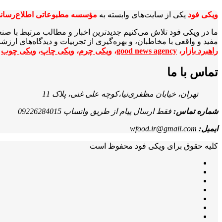
ویکی‌ فود
یکی از سایت‌های وابسته به
مؤسسه مطبوعاتی اطلاع‌رسان
ما در ویکی‌ فود تلاش می‌کنیم جدیدترین اخبار و مطالب مرتبط با صن
مفید و واقعی با مخاطبان، و بهره‌گیری از تجربیات و دیدگاه‌های ارز
راهبرد بازار
،
good news agency
،
ویکی چرم
،
ویکی چاپ
،
ویکی چوب
ا
تماس با ما
تهران، خیابان مظفری‌نیا،کوچه علی غنی، پلاک 11
شماره تماس:
فقط ارسال پیام از طریق واتساپ 09226284015
ایمیل:
wfood.ir@gmail.com
کلیه حقوق برای ویکی فود محفوظ است