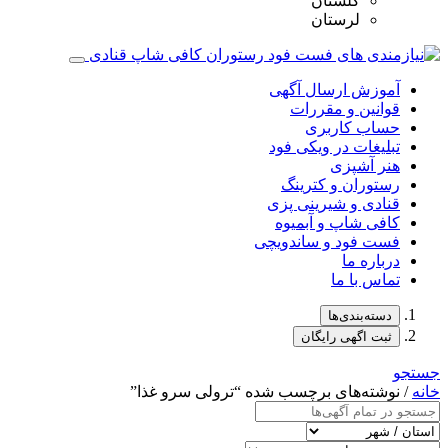
گلستان
لرستان
آموزش ارسال آگهی
قوانین و مقررات
حساب کاربری
تبلیغات در ویکی فود
هنر آشپزی
رستوران و کترینگ
قنادی و شیرینی پزی
کافی شاپ و آبمیوه
فست فود و ساندویچی
درباره ما
تماس با ما
دسته‌بندی‌ها
ثبت اگهی رایگان
جستجو
خانه
/ نوشته‌های برچسب شده “ترولی سرو غذا”