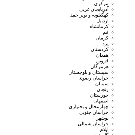
مرکزی
آذربایجان غربی
کهگیلویه و بویراحمد
اردبیل
کرمانشاه
قم
کرمان
یزد
کردستان
همدان
قزوین
هرمزگان
سیستان و بلوچستان
خراسان رضوی
سمنان
زنجان
خوزستان
اصفهان
چهارمحال و بختیاری
خراسان جنوبی
بوشهر
خراسان شمالی
ایلام