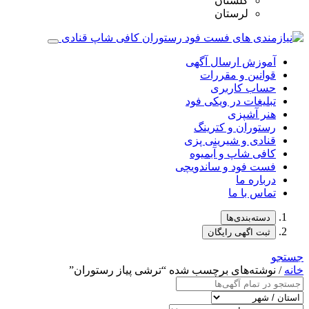
گلستان
لرستان
آموزش ارسال آگهی
قوانین و مقررات
حساب کاربری
تبلیغات در ویکی فود
هنر آشپزی
رستوران و کترینگ
قنادی و شیرینی پزی
کافی شاپ و آبمیوه
فست فود و ساندویچی
درباره ما
تماس با ما
دسته‌بندی‌ها
ثبت اگهی رایگان
جستجو
خانه
/ نوشته‌های برچسب شده “ترشی پیاز رستوران”