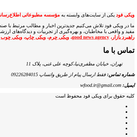
ویکی‌ فود
یکی از سایت‌های وابسته به
مؤسسه مطبوعاتی اطلاع‌رسان
ما در ویکی‌ فود تلاش می‌کنیم جدیدترین اخبار و مطالب مرتبط با صن
مفید و واقعی با مخاطبان، و بهره‌گیری از تجربیات و دیدگاه‌های ارز
راهبرد بازار
،
good news agency
،
ویکی چرم
،
ویکی چاپ
،
ویکی چوب
ا
تماس با ما
تهران، خیابان مظفری‌نیا،کوچه علی غنی، پلاک 11
شماره تماس:
فقط ارسال پیام از طریق واتساپ 09226284015
ایمیل:
wfood.ir@gmail.com
کلیه حقوق برای ویکی فود محفوظ است