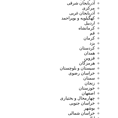
آذربایجان شرقی
مرکزی
آذربایجان غربی
کهگیلویه و بویراحمد
اردبیل
کرمانشاه
قم
کرمان
یزد
کردستان
همدان
قزوین
هرمزگان
سیستان و بلوچستان
خراسان رضوی
سمنان
زنجان
خوزستان
اصفهان
چهارمحال و بختیاری
خراسان جنوبی
بوشهر
خراسان شمالی