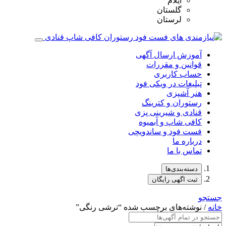
ایلام
گلستان
لرستان
آموزش ارسال آگهی
قوانین و مقررات
حساب کاربری
تبلیغات در ویکی فود
هنر آشپزی
رستوران و کترینگ
قنادی و شیرینی پزی
کافی شاپ و آبمیوه
فست فود و ساندویچی
درباره ما
تماس با ما
دسته‌بندی‌ها
ثبت اگهی رایگان
جستجو
خانه
/ نوشته‌های برچسب شده “ترشی رنگی”