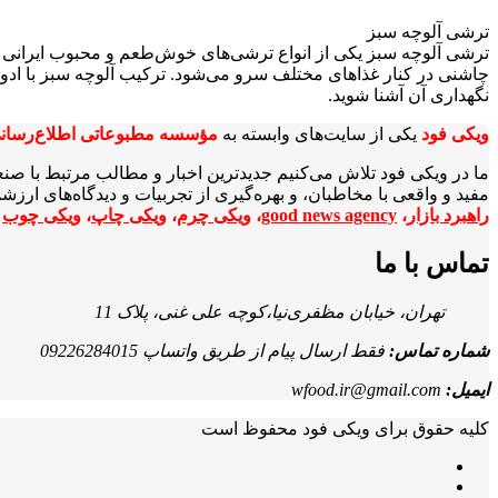
ترشی آلوچه سبز
ترشی آلوچه سبز یکی از انواع ترشی‌های خوش‌طعم و محبوب ایرانی ا
چاشنی در کنار غذاهای مختلف سرو می‌شود. ترکیب آلوچه سبز با اد
نگهداری آن آشنا شوید.
ویکی‌ فود
یکی از سایت‌های وابسته به
مؤسسه مطبوعاتی اطلاع‌رسان
ما در ویکی‌ فود تلاش می‌کنیم جدیدترین اخبار و مطالب مرتبط با صن
مفید و واقعی با مخاطبان، و بهره‌گیری از تجربیات و دیدگاه‌های ارز
راهبرد بازار
،
good news agency
،
ویکی چرم
،
ویکی چاپ
،
ویکی چوب
ا
تماس با ما
تهران، خیابان مظفری‌نیا،کوچه علی غنی، پلاک 11
شماره تماس:
فقط ارسال پیام از طریق واتساپ 09226284015
ایمیل:
wfood.ir@gmail.com
کلیه حقوق برای ویکی فود محفوظ است