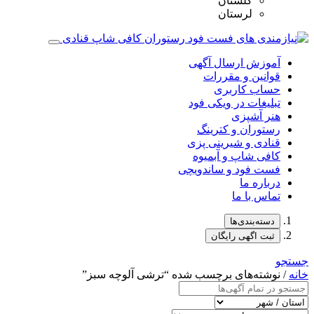
گلستان
لرستان
آموزش ارسال آگهی
قوانین و مقررات
حساب کاربری
تبلیغات در ویکی فود
هنر آشپزی
رستوران و کترینگ
قنادی و شیرینی پزی
کافی شاپ و آبمیوه
فست فود و ساندویچی
درباره ما
تماس با ما
دسته‌بندی‌ها
ثبت اگهی رایگان
جستجو
خانه
/ نوشته‌های برچسب شده “ترشی آلوچه سبز”