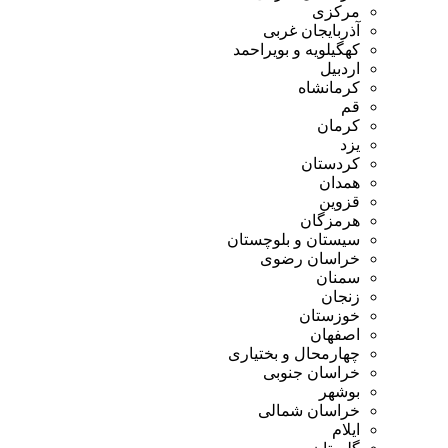
مرکزی
آذربایجان غربی
کهگیلویه و بویراحمد
اردبیل
کرمانشاه
قم
کرمان
یزد
کردستان
همدان
قزوین
هرمزگان
سیستان و بلوچستان
خراسان رضوی
سمنان
زنجان
خوزستان
اصفهان
چهارمحال و بختیاری
خراسان جنوبی
بوشهر
خراسان شمالی
ایلام