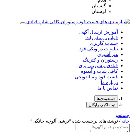
ایلام
گلستان
لرستان
آموزش ارسال آگهی
قوانین و مقررات
حساب کاربری
تبلیغات در ویکی فود
هنر آشپزی
رستوران و کترینگ
قنادی و شیرینی پزی
کافی شاپ و آبمیوه
فست فود و ساندویچی
درباره ما
تماس با ما
دسته‌بندی‌ها
ثبت اگهی رایگان
جستجو
خانه
/ نوشته‌های برچسب شده “ترشی آلوچه خانگی”