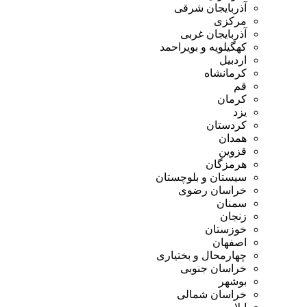
آذربایجان شرقی
مرکزی
آذربایجان غربی
کهگیلویه و بویراحمد
اردبیل
کرمانشاه
قم
کرمان
یزد
کردستان
همدان
قزوین
هرمزگان
سیستان و بلوچستان
خراسان رضوی
سمنان
زنجان
خوزستان
اصفهان
چهارمحال و بختیاری
خراسان جنوبی
بوشهر
خراسان شمالی