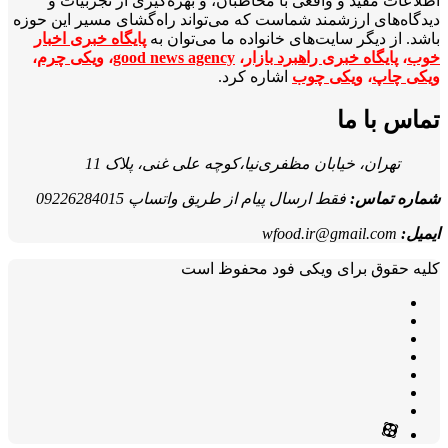
اطلاعات مفید و واقعی با مخاطبان، و بهره‌گیری از تجربیات و
دیدگاه‌های ارزشمند شماست که می‌تواند راه‌گشای مسیر این حوزه
باشد. از دیگر سایت‌های خانواده ما می‌توان به
پایگاه خبری اخبار
خوب
،
پایگاه خبری راهبرد بازار
،
good news agency
،
ویکی چرم
،
ویکی چاپ
،
ویکی چوب
اشاره کرد.
تماس با ما
تهران، خیابان مظفری‌نیا،کوچه علی غنی، پلاک 11
شماره تماس:
فقط ارسال پیام از طریق واتساپ 09226284015
ایمیل:
wfood.ir@gmail.com
کلیه حقوق برای ویکی فود محفوظ است