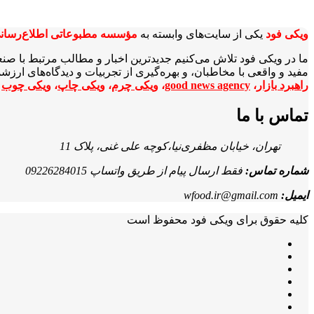
ویکی‌ فود
یکی از سایت‌های وابسته به
مؤسسه مطبوعاتی اطلاع‌رسان
ما در ویکی‌ فود تلاش می‌کنیم جدیدترین اخبار و مطالب مرتبط با صن
مفید و واقعی با مخاطبان، و بهره‌گیری از تجربیات و دیدگاه‌های ارز
راهبرد بازار
،
good news agency
،
ویکی چرم
،
ویکی چاپ
،
ویکی چوب
ا
تماس با ما
تهران، خیابان مظفری‌نیا،کوچه علی غنی، پلاک 11
شماره تماس:
فقط ارسال پیام از طریق واتساپ 09226284015
ایمیل:
wfood.ir@gmail.com
کلیه حقوق برای ویکی فود محفوظ است