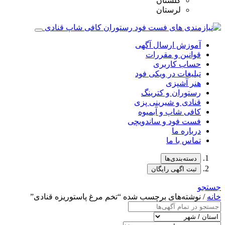
گلستان
لرستان
آموزش ارسال آگهی
قوانین و مقررات
حساب کاربری
تبلیغات در ویکی فود
هنر آشپزی
رستوران و کترینگ
قنادی و شیرینی پزی
کافی شاپ و آبمیوه
فست فود و ساندویچی
درباره ما
تماس با ما
دسته‌بندی‌ها
ثبت اگهی رایگان
جستجو
خانه
/ نوشته‌های برچسب شده “تخم‌ مرغ پاستوریزه قنادی”