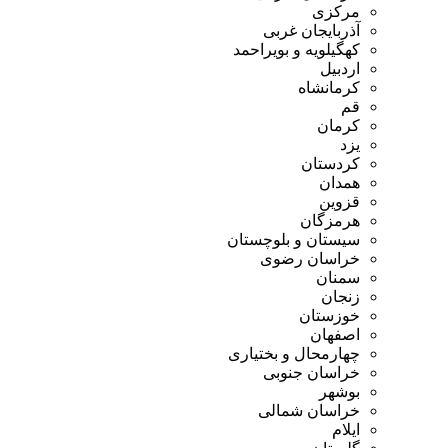
مرکزی
آذربایجان غربی
کهگیلویه و بویراحمد
اردبیل
کرمانشاه
قم
کرمان
یزد
کردستان
همدان
قزوین
هرمزگان
سیستان و بلوچستان
خراسان رضوی
سمنان
زنجان
خوزستان
اصفهان
چهارمحال و بختیاری
خراسان جنوبی
بوشهر
خراسان شمالی
ایلام