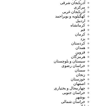
آذربایجان شرقی
مرکزی
آذربایجان غربی
کهگیلویه و بویراحمد
اردبیل
کرمانشاه
قم
کرمان
یزد
کردستان
همدان
قزوین
هرمزگان
سیستان و بلوچستان
خراسان رضوی
سمنان
زنجان
خوزستان
اصفهان
چهارمحال و بختیاری
خراسان جنوبی
بوشهر
خراسان شمالی