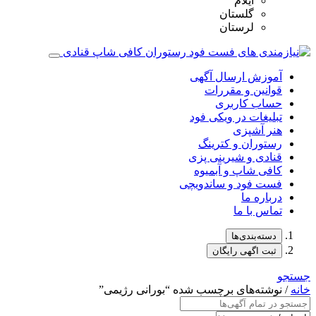
ایلام
گلستان
لرستان
آموزش ارسال آگهی
قوانین و مقررات
حساب کاربری
تبلیغات در ویکی فود
هنر آشپزی
رستوران و کترینگ
قنادی و شیرینی پزی
کافی شاپ و آبمیوه
فست فود و ساندویچی
درباره ما
تماس با ما
دسته‌بندی‌ها
ثبت اگهی رایگان
جستجو
خانه
/ نوشته‌های برچسب شده “بورانی رژیمی”