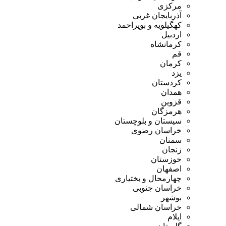
مرکزی
آذربایجان غربی
کهگیلویه و بویراحمد
اردبیل
کرمانشاه
قم
کرمان
یزد
کردستان
همدان
قزوین
هرمزگان
سیستان و بلوچستان
خراسان رضوی
سمنان
زنجان
خوزستان
اصفهان
چهارمحال و بختیاری
خراسان جنوبی
بوشهر
خراسان شمالی
ایلام