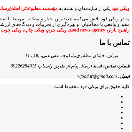
ویکی‌ فود
یکی از سایت‌های وابسته به
مؤسسه مطبوعاتی اطلاع‌رسان
ما در ویکی‌ فود تلاش می‌کنیم جدیدترین اخبار و مطالب مرتبط با صن
مفید و واقعی با مخاطبان، و بهره‌گیری از تجربیات و دیدگاه‌های ارز
راهبرد بازار
،
good news agency
،
ویکی چرم
،
ویکی چاپ
،
ویکی چوب
ا
تماس با ما
تهران، خیابان مظفری‌نیا،کوچه علی غنی، پلاک 11
شماره تماس:
فقط ارسال پیام از طریق واتساپ 09226284015
ایمیل:
wfood.ir@gmail.com
کلیه حقوق برای ویکی فود محفوظ است