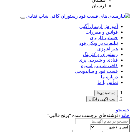
گلستان
لرستان
آموزش ارسال آگهی
قوانین و مقررات
حساب کاربری
تبلیغات در ویکی فود
هنر آشپزی
رستوران و کترینگ
قنادی و شیرینی پزی
کافی شاپ و آبمیوه
فست فود و ساندویچی
درباره ما
تماس با ما
دسته‌بندی‌ها
ثبت اگهی رایگان
جستجو
خانه
/ نوشته‌های برچسب شده “برنج قالبی”