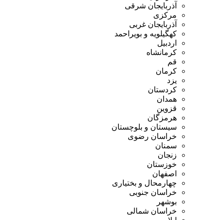
آذربایجان شرقی
مرکزی
آذربایجان غربی
کهگیلویه و بویراحمد
اردبیل
کرمانشاه
قم
کرمان
یزد
کردستان
همدان
قزوین
هرمزگان
سیستان و بلوچستان
خراسان رضوی
سمنان
زنجان
خوزستان
اصفهان
چهارمحال و بختیاری
خراسان جنوبی
بوشهر
خراسان شمالی