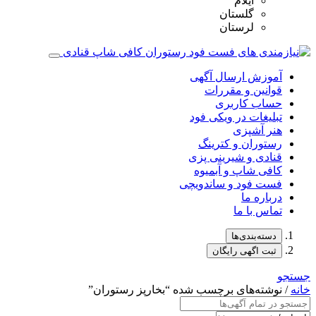
ایلام
گلستان
لرستان
آموزش ارسال آگهی
قوانین و مقررات
حساب کاربری
تبلیغات در ویکی فود
هنر آشپزی
رستوران و کترینگ
قنادی و شیرینی پزی
کافی شاپ و آبمیوه
فست فود و ساندویچی
درباره ما
تماس با ما
دسته‌بندی‌ها
ثبت اگهی رایگان
جستجو
خانه
/ نوشته‌های برچسب شده “بخارپز رستوران‌”