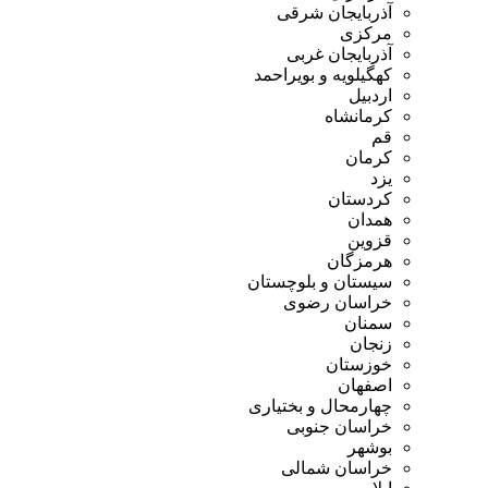
آذربایجان شرقی
مرکزی
آذربایجان غربی
کهگیلویه و بویراحمد
اردبیل
کرمانشاه
قم
کرمان
یزد
کردستان
همدان
قزوین
هرمزگان
سیستان و بلوچستان
خراسان رضوی
سمنان
زنجان
خوزستان
اصفهان
چهارمحال و بختیاری
خراسان جنوبی
بوشهر
خراسان شمالی