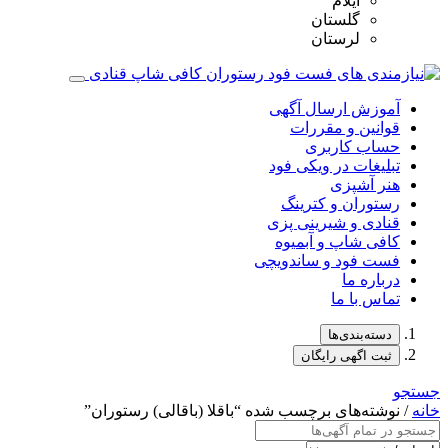
ایلام
گلستان
لرستان
آموزش ارسال آگهی
قوانین و مقررات
حساب کاربری
تبلیغات در ویکی فود
هنر آشپزی
رستوران و کترینگ
قنادی و شیرینی پزی
کافی شاپ و آبمیوه
فست فود و ساندویچی
درباره ما
تماس با ما
دسته‌بندی‌ها
ثبت اگهی رایگان
جستجو
خانه
/ نوشته‌های برچسب شده “باقلا (باقالی) رستوران”