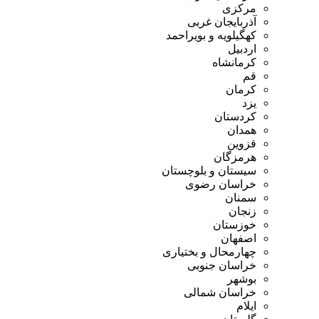
مرکزی
آذربایجان غربی
کهگیلویه و بویراحمد
اردبیل
کرمانشاه
قم
کرمان
یزد
کردستان
همدان
قزوین
هرمزگان
سیستان و بلوچستان
خراسان رضوی
سمنان
زنجان
خوزستان
اصفهان
چهارمحال و بختیاری
خراسان جنوبی
بوشهر
خراسان شمالی
ایلام