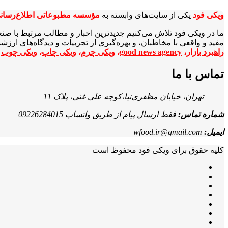
ویکی‌ فود
یکی از سایت‌های وابسته به
مؤسسه مطبوعاتی اطلاع‌رسان
ما در ویکی‌ فود تلاش می‌کنیم جدیدترین اخبار و مطالب مرتبط با صن
مفید و واقعی با مخاطبان، و بهره‌گیری از تجربیات و دیدگاه‌های ارز
راهبرد بازار
،
good news agency
،
ویکی چرم
،
ویکی چاپ
،
ویکی چوب
ا
تماس با ما
تهران، خیابان مظفری‌نیا،کوچه علی غنی، پلاک 11
شماره تماس:
فقط ارسال پیام از طریق واتساپ 09226284015
ایمیل:
wfood.ir@gmail.com
کلیه حقوق برای ویکی فود محفوظ است