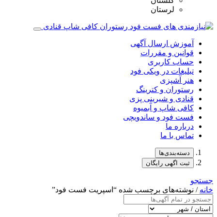
گلستان
لرستان
آموزش ارسال آگهی
قوانین و مقررات
حساب کاربری
تبلیغات در ویکی فود
هنر آشپزی
رستوران و کترینگ
قنادی و شیرینی پزی
کافی شاپ و آبمیوه
فست فود و ساندویچی
درباره ما
تماس با ما
دسته‌بندی‌ها
ثبت اگهی رایگان
جستجو
خانه
/ نوشته‌های برچسب شده “اسپریت فست فود”