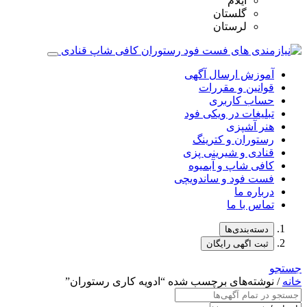
ایلام
گلستان
لرستان
آموزش ارسال آگهی
قوانین و مقررات
حساب کاربری
تبلیغات در ویکی فود
هنر آشپزی
رستوران و کترینگ
قنادی و شیرینی پزی
کافی شاپ و آبمیوه
فست فود و ساندویچی
درباره ما
تماس با ما
دسته‌بندی‌ها
ثبت اگهی رایگان
جستجو
خانه
/ نوشته‌های برچسب شده “ادویه کاری رستوران”