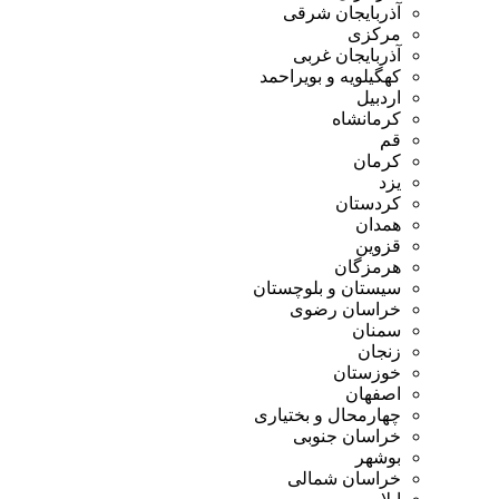
آذربایجان شرقی
مرکزی
آذربایجان غربی
کهگیلویه و بویراحمد
اردبیل
کرمانشاه
قم
کرمان
یزد
کردستان
همدان
قزوین
هرمزگان
سیستان و بلوچستان
خراسان رضوی
سمنان
زنجان
خوزستان
اصفهان
چهارمحال و بختیاری
خراسان جنوبی
بوشهر
خراسان شمالی